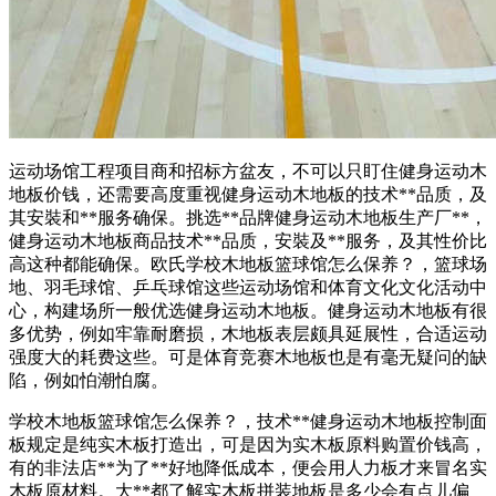
运动场馆工程项目商和招标方盆友，不可以只盯住健身运动木
地板价钱，还需要高度重视健身运动木地板的技术**品质，及
其安裝和**服务确保。挑选**品牌健身运动木地板生产厂**，
健身运动木地板商品技术**品质，安裝及**服务，及其性价比
高这种都能确保。欧氏学校木地板篮球馆怎么保养？，篮球场
地、羽毛球馆、乒乓球馆这些运动场馆和体育文化文化活动中
心，构建场所一般优选健身运动木地板。健身运动木地板有很
多优势，例如牢靠耐磨损，木地板表层颇具延展性，合适运动
强度大的耗费这些。可是体育竞赛木地板也是有毫无疑问的缺
陷，例如怕潮怕腐。
学校木地板篮球馆怎么保养？，技术**健身运动木地板控制面
板规定是纯实木板打造出，可是因为实木板原料购置价钱高，
有的非法店**为了**好地降低成本，便会用人力板才来冒名实
木板原材料。大**都了解实木板拼装地板是多少会有点儿偏