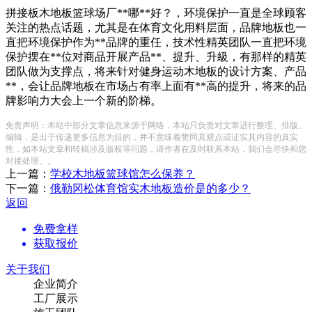
拼接板木地板篮球场厂**哪**好？，环境保护一直是全球顾客
关注的热点话题，尤其是在体育文化用料层面，品牌地板也一
直把环境保护作为**品牌的重任，技术性精英团队一直把环境
保护摆在**位对商品开展产品**、提升、升級，有那样的精英
团队做为支撑点，将来针对健身运动木地板的设计方案、产品
**，会让品牌地板在市场占有率上面有**高的提升，将来的品
牌影响力大会上一个新的阶梯。
免责声明：本站中部分文章信息来源于网络，本站只负责对文章进行整理、排版、
编辑，是出于传递更多信息为目的，并不意味着赞同其观点或证实其内容的真实
性，如本站文章和转稿涉及版权等问题，请作者在及时联系本站，我们会尽快和您
对接处理。。
上一篇：
学校木地板篮球馆怎么保养？
下一篇：
俄勒冈松体育馆实木地板造价是的多少？
返回
免费拿样
获取报价
关于我们
企业简介
工厂展示