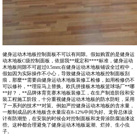
健身运动木地板控制面板不可以有间隙。假如购置的是健身运
动木地板C级控制面板，依据我**规定和****标准，健身运动
木地板间隙不可超过0.5mm;在健身运动木地板铺设全过程中，
假如因为实际操作不小心，导致健身运动木地板控制面板刮
痕，那麼**需要由健身运动木地板装修工检修，如用检修仍不
可以修补，**理应马上替换。欧氏拼接板木地板篮球场厂**哪
**好？，**品牌体育竞赛木地板装修工，在生产制造阶段和安
裝工程施工阶段，十分重视健身运动木地板的防水防蛀，采用
了一系列的技术**对策。例如严控健身运动木地板的含水量，
一般制成品的木地板含水量应在8-12%中间为好。龙骨总体设
计有防潮垫，在安裝的时候会对控制面板和龙骨涂防腐油漆这
些。这种都合理避免了健身运动木地板返潮、烂掉、生小虫
子。