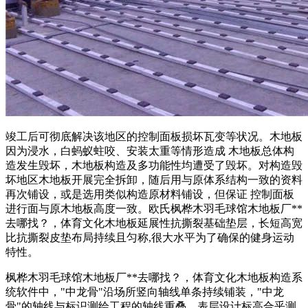
竣工后可彻底解决该地区的控制面板损坏瓦变等状况。木地板
因为浸水，白蚂蚁蛀咬、安装太重等情形造成 木地板总体构
造发生毁坏，木地板构造及多功能性均遭受了毁坏。对构造毁
坏地区木地板开展完全拆卸，随后用与原体系结构一致的资料
再次铺设，或是选用类似构造原材料铺设，但保证 控制面板
进行面与原木地板高度一致。欧氏枫桦木羽毛球馆木地板厂**
去哪找？，体育文化木地板延展性抗撕裂基础垫层，长短高宽
比抗撕裂皮垫布局持续且匀称,很大水平为了确保的健身运动
特性。
枫桦木羽毛球馆木地板厂**去哪找？，体育文化木地板构造系
统软件中，"中龙骨"沿场所竖向轴线单条持续铺装，"中龙
骨"的轴线与标识测绘工程的轴线重叠，表层设计标高合乎测