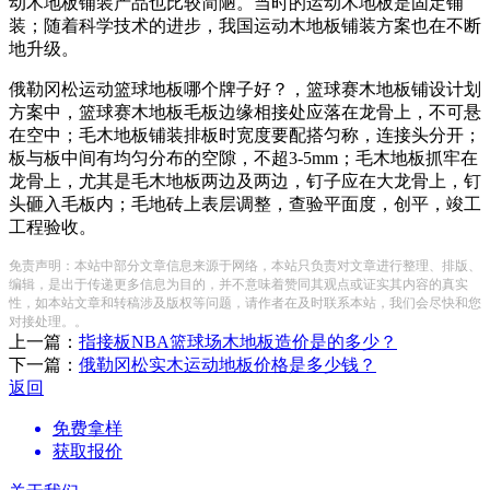
动木地板铺装产品也比较简陋。当时的运动木地板是固定铺
装；随着科学技术的进步，我国运动木地板铺装方案也在不断
地升级。
俄勒冈松运动篮球地板哪个牌子好？，篮球赛木地板铺设计划
方案中，篮球赛木地板毛板边缘相接处应落在龙骨上，不可悬
在空中；毛木地板铺装排板时宽度要配搭匀称，连接头分开；
板与板中间有均匀分布的空隙，不超3-5mm；毛木地板抓牢在
龙骨上，尤其是毛木地板两边及两边，钉子应在大龙骨上，钉
头砸入毛板内；毛地砖上表层调整，查验平面度，创平，竣工
工程验收。
免责声明：本站中部分文章信息来源于网络，本站只负责对文章进行整理、排版、
编辑，是出于传递更多信息为目的，并不意味着赞同其观点或证实其内容的真实
性，如本站文章和转稿涉及版权等问题，请作者在及时联系本站，我们会尽快和您
对接处理。。
上一篇：
指接板NBA篮球场木地板造价是的多少？
下一篇：
俄勒冈松实木运动地板价格是多少钱？
返回
免费拿样
获取报价