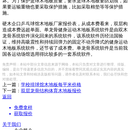
坏。为了保护篮球木地板质量，要求篮球木地板要防划痕，如
果要运输重物也要采取保护措施，比如采取棉垫等等保护措
施。
硬木企口乒乓球馆木地板厂家报价表，从成本费看来，双层构
造成本费远超单面。单龙骨健身运动木地板系统软件是由双木
龙骨系统软件演化回来的系统软件，该系统软件历经法国验
证，维持高吸震性和持续回弹力的固定不动升降式的健身运动
木地板系统软件，还节省了成本费。单龙骨系统软件是当前我
国各运动场馆选用得比较多的一套系统软件。
免责声明：本站中部分文章信息来源于网络，本站只负责对文章进行整理、排版、
编辑，是出于传递更多信息为目的，并不意味着赞同其观点或证实其内容的真实
性，如本站文章和转稿涉及版权等问题，请作者在及时联系本站，我们会尽快和您
对接处理。。
上一篇：
学校排球馆木地板每平米价格
下一篇：
双层龙骨结构体育木地板报价
返回
免费拿样
获取报价
关于我们