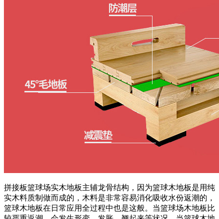
拼接板篮球场实木地板主辅龙骨结构，因为篮球木地板是用纯
实木料质制做而成的，木料是非常容易消化吸收水份返潮的，
篮球木地板在日常应用全过程中也是这般。当篮球场木地板比
较严重返潮，会发生形变、发胀、翘起来等状况。当篮球木地