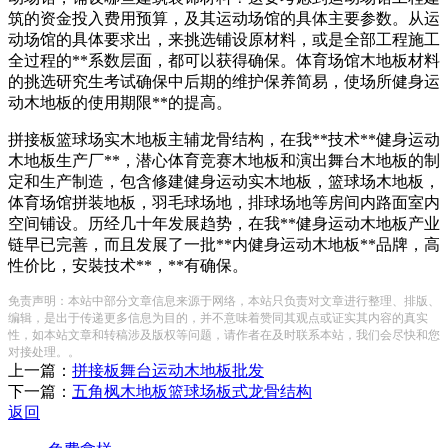
筑的资金投入费用预算，及其运动场馆的具体主要参数。从运
动场馆的具体要求出，来挑选铺设原材料，或是全部工程施工
全过程的**系数层面，都可以获得确保。体育场馆木地板材料
的挑选研究生考试确保中后期的维护保养简易，使场所健身运
动木地板的使用期限**的提高。
拼接板篮球场实木地板主辅龙骨结构，在我**技术**健身运动
木地板生产厂**，潜心体育竞赛木地板和演出舞台木地板的制
定和生产制造，包含修建健身运动实木地板，篮球场木地板，
体育场馆拼装地板，羽毛球场地，排球场地等房间内路面室内
空间铺设。历经几十年发展趋势，在我**健身运动木地板产业
链早已完善，而且发展了一批**内健身运动木地板**品牌，高
性价比，安裝技术**，**有确保。
免责声明：本站中部分文章信息来源于网络，本站只负责对文章进行整理、排版、
编辑，是出于传递更多信息为目的，并不意味着赞同其观点或证实其内容的真实
性，如本站文章和转稿涉及版权等问题，请作者在及时联系本站，我们会尽快和您
对接处理。。
上一篇：
拼接板舞台运动木地板批发
下一篇：
五角枫木地板篮球场板式龙骨结构
返回