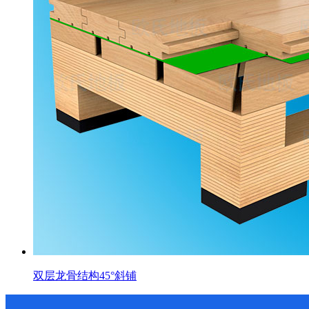
双层龙骨结构45°斜铺