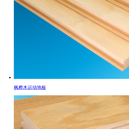
枫桦木运动地板