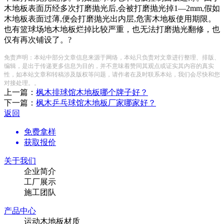
木地板表面历经多次打磨抛光后,会被打磨抛光掉1—2mm,假如
木地板表面过薄,便会打磨抛光出内层,危害木地板使用期限。
也有篮球场地木地板烂掉比较严重，也无法打磨抛光翻修，也
仅有再次铺设了。?
免责声明：本站中部分文章信息来源于网络，本站只负责对文章进行整理、排版、
编辑，是出于传递更多信息为目的，并不意味着赞同其观点或证实其内容的真实
性，如本站文章和转稿涉及版权等问题，请作者在及时联系本站，我们会尽快和您
对接处理。。
上一篇：
枫木排球馆木地板哪个牌子好？
下一篇：
枫木乒乓球馆木地板厂家哪家好？
返回
免费拿样
获取报价
关于我们
企业简介
工厂展示
施工团队
产品中心
运动木地板材质