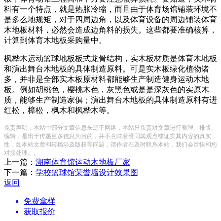
料有一个特点，就是热胀冷缩，而且由于体育场馆铺装环境不
是多么地规矩，对于四周边角，以及体育设备的周边铺装体育
木地板材料，必然会造成边角料的损失。这些都要准确核算，
计算到体育木地板采购量中。
枫桦木运动篮球地板板式龙骨结构，实木板材质是体育木地板
和演出舞台木地板的具体制造原料。可是实木板绿化植物诸
多，并非是全部实木板原材料都能够生产制造健身运动木地
板。例如胡桃色，樱桃木色，灰黑色或是是深灰色的实原木
质，能够生产制造家俱；演出舞台木地板的具体制造原料有进
红松，樟松，枫木和枫桦木等。
免责声明：本站中部分文章信息来源于网络，本站只负责对文章进行整理、排版、
编辑，是出于传递更多信息为目的，并不意味着赞同其观点或证实其内容的真实
性，如本站文章和转稿涉及版权等问题，请作者在及时联系本站，我们会尽快和您
对接处理。。
上一篇：
湖南体育馆运动木地板厂家
下一篇：
学校篮球馆荣誉墙设计效果图
返回
免费拿样
获取报价