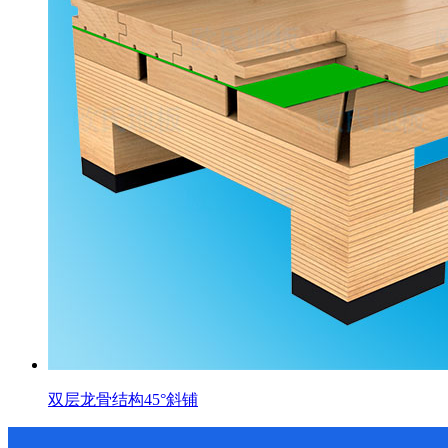
双层龙骨结构45°斜铺