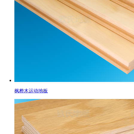
枫桦木运动地板