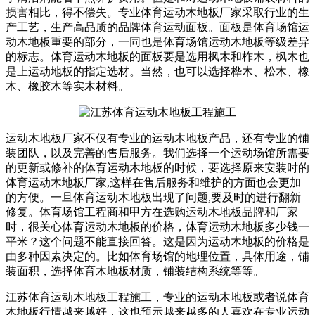
损害相比，得不偿失。专业体育运动木地板厂家采取行业的生
产工艺，生产高品质的品牌体育运动面板。面板是体育场馆运
动木地板重要的部分，一同也是体育场馆运动木地板等级差异
的标志。体育运动木地板的面板要是选用枫木和柞木，枫木也
是上运动地板的指定选材。当然，也可以选择桦木、松木、橡
木、橡胶木等实木材料。
运动木地板厂家不仅有专业的运动木地板产品，还有专业的铺
装团队，以及完善的售后服务。我们选择一个运动场馆所需要
的更新或修补的体育运动木地板的时候，要选择原来安装时的
体育运动木地板厂家,这样在售后服务和维护的方面也会更加
的方便。一旦体育运动木地板出现了问题,要及时的进行翻新
修复。体育场馆工程商和甲方在选购运动木地板品牌和厂家
时，很关心体育运动木地板的价格，体育运动木地板多少钱一
平米？这个问题不能直接回答。这是因为运动木地板的价格是
由多种因素决定的。比如体育场馆的地理位置，具体用途，铺
装面积，选择体育木地板材质，铺装结构系统等等。
江苏体育运动木地板工程施工，专业的运动木地板或者说体育
木地板行情越来越好，这也预示越来越多的人喜欢在专业运动