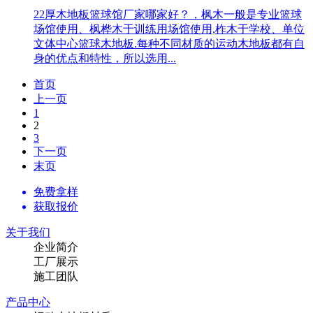
22厚木地板篮球馆厂家哪家好？，枫木一般是专业篮球
场馆使用、枫桦木于训练用场馆使用,柞木于学校、单位
文体中心篮球木地板.每种不同材质的运动木地板都有自
身的优点和特性，所以选用...
首页
上一页
1
2
3
下一页
末页
免费拿样
获取报价
关于我们
企业简介
工厂展示
施工团队
产品中心